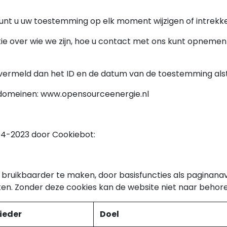
kunt u uw toestemming op elk moment wijzigen of intrekk
atie over wie we zijn, hoe u contact met ons kunt opneme
vermeld dan het ID en de datum van de toestemming alstu
domeinen: www.opensourceenergie.nl
-04-2023 door
Cookiebot
:
bruikbaarder te maken, door basisfuncties als paginanav
en. Zonder deze cookies kan de website niet naar behor
ieder
Doel