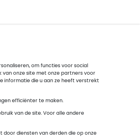
tuele energieprijzen
Jouw eigen energielabel!
Whit
onaliseren, om functies voor social
k van onze site met onze partners voor
informatie die u aan ze heeft verstrekt
ngen efficiënter te maken.
bruik van de site. Voor alle andere
t door diensten van derden die op onze